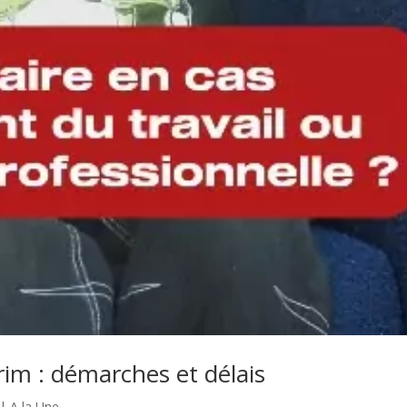
érim : démarches et délais
|
A la Une