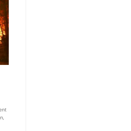
hent
n,