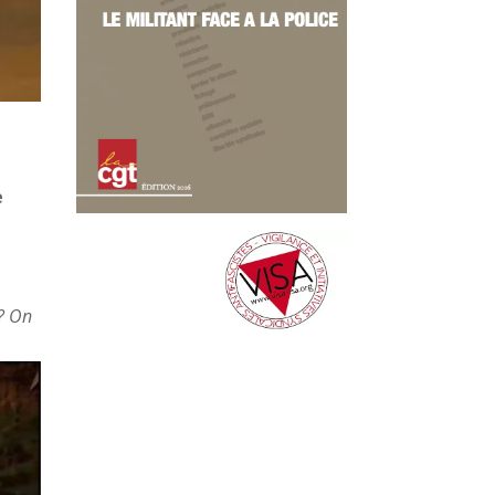
e
a
 ? On