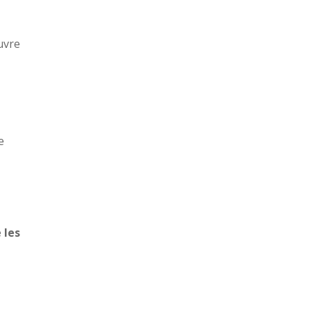
uvre
e
 les