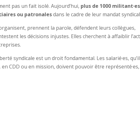
nt pas un fait isolé. Aujourd’hui,
plus de 1000 militant·e
ciaires ou patronales
dans le cadre de leur mandat syndical
’organisent, prennent la parole, défendent leurs collègues,
testent les décisions injustes. Elles cherchent à affaiblir l’ac
treprises.
iberté syndicale est un droit fondamental. Les salarié·es, qu’i
, en CDD ou en mission, doivent pouvoir être représenté·es,