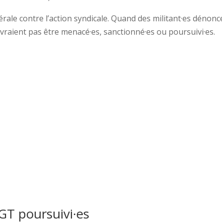
nérale contre l’action syndicale. Quand des militant·es dénonc
devraient pas être menacé·es, sanctionné·es ou poursuivi·es.
GT poursuivi·es