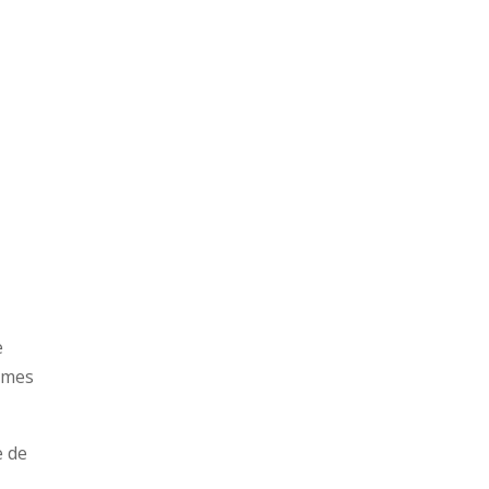
e
ommes
e de